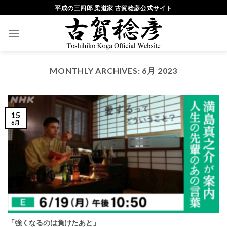
Skip
平成の三四郎 柔道家 古賀稔彦公式サイト
to
content
MONTHLY ARCHIVES:
6月 2023
15
6月
「強くなるのは負けたあと」