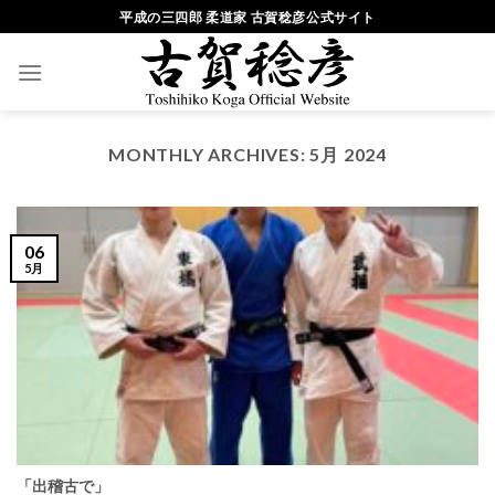
Skip
平成の三四郎 柔道家 古賀稔彦公式サイト
to
content
MONTHLY ARCHIVES:
5月 2024
06
5月
「出稽古で」