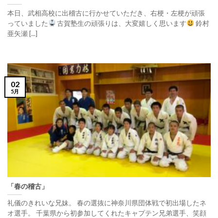
本日、武相高校に出稽古に行かせていただき、右梗・左梗が頑張
っていました
古賀塾生の頑張りは、大変嬉しく思います
鈴村
亜矢瀬 [...]
02
5月
「春の稽古」
礼儀のきれいな兄妹。 春の選抜に神奈川県団体戦で初出場したネ
オ選手。 千葉県から初参加してくれたキャプテン兄弟選手、笑顔