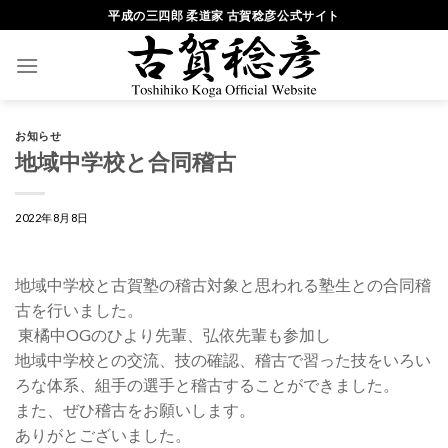
Skip
平成の三四郎 柔道家 古賀稔彦公式サイト
to
content
お知らせ
地域中学校と合同稽古
2022年8月8日
地域中学校と古賀塾の稽古対象と思われる塾生との合同稽
古を行いました。
東橘中OGのひより先輩、弘依先輩も参加し
地域中学校との交流、技の確認、稽古で習った技をいろい
ろな体系、組手の選手と稽古することができました。
また、ぜひ稽古をお願いします。
ありがとございました。